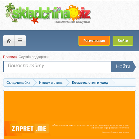
☰
Регистрация
Войти
Правила
Служба поддержки
Найти
Складчина биз
Имидж и стиль
Косметология и уход
Запись [katrin_ecotrue] Турция. БАД, косметика, магазины, отели (Екатерина...