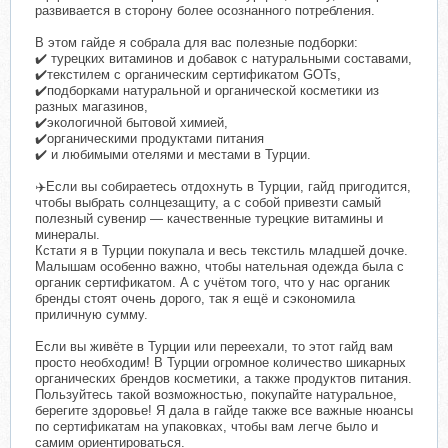
развивается в сторону более осознанного потребления.
‌В этом гайде я собрала для вас полезные подборки:
✔️‌ турецких витаминов и добавок с натуральными составами,
✔️‌текстилем с органическим сертификатом GOTs,
‌✔️подборками натуральной и органической косметики из
разных магазинов,
‌✔️экологичной бытовой химией,
‌✔️органическими продуктами питания
‌✔️ и любимыми отелями и местами в Турции.
‌‌✈️Если вы собираетесь отдохнуть в Турции, гайд пригодится,
чтобы выбрать солнцезащиту, а с собой привезти самый
полезный сувенир — качественные турецкие витамины и
минералы.
‌Кстати я в Турции покупала и весь текстиль младшей дочке.
Малышам особенно важно, чтобы нательная одежда была с
органик сертификатом. А с учётом того, что у нас органик
бренды стоят очень дорого, так я ещё и сэкономила
приличную сумму.
‌‌Если вы живёте в Турции или переехали, то этот гайд вам
просто необходим! ‌В Турции огромное количество шикарных
органических брендов косметики, а также продуктов питания.
Пользуйтесь такой возможностью, покупайте натуральное,
берегите здоровье! Я дала в гайде также все важные нюансы
по сертификатам на упаковках, чтобы вам легче было и
самим ориентироваться.