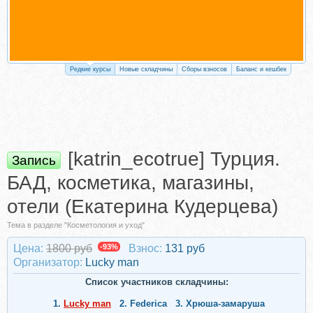
Редкие курсы
Новые складчины
Сборы взносов
Баланс и кешбек
[katrin_ecotrue] Турция.
Запись
БАД, косметика, магазины,
отели (Екатерина Кудерцева)
Тема в разделе "Косметология и уход"
Цена:
1800 руб
-93%
Взнос:
131 руб
Организатор:
Lucky man
Список участников складчины:
1.
Lucky man
2.
Federica
3.
Хрюша-замаруша