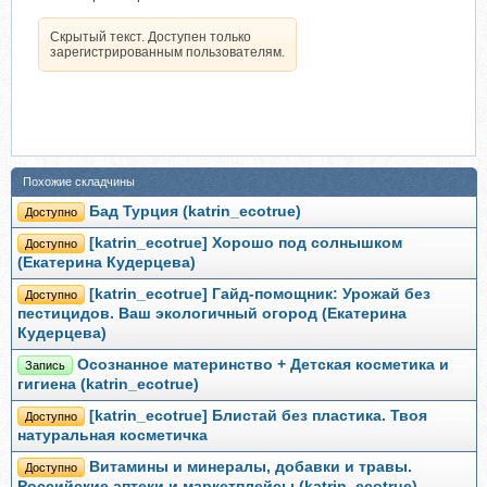
Скрытый текст. Доступен только
зарегистрированным пользователям.
Похожие складчины
Бад Турция (katrin_ecotrue)
Доступно
[katrin_ecotrue] Хорошо под солнышком
Доступно
(Екатерина Кудерцева)
[katrin_ecotrue] Гайд-помощник: Урожай без
Доступно
пестицидов. Ваш экологичный огород (Екатерина
Кудерцева)
Осознанное материнство + Детская косметика и
Запись
гигиена (katrin_ecotrue)
[katrin_ecotrue] Блистай без пластика. Твоя
Доступно
натуральная косметичка
Витамины и минералы, добавки и травы.
Доступно
Российские аптеки и маркетплейсы (katrin_ecotrue)