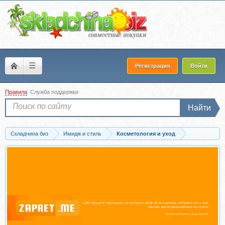
☰
Регистрация
Войти
Правила
Служба поддержки
Найти
Складчина биз
Имидж и стиль
Косметология и уход
Запись Клуб омоложения и оздоровления. Сентябрь 2025 (Алесь Улищенко)