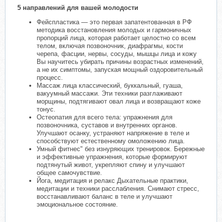
5 направлений для вашей молодости
Фейспластика — это первая запатентованная в РФ
методика восстановления молодых и гармоничных
пропорций лица, которая работает целостно со всем
телом, включая позвоночник, диафрагмы, кости
черепа, фасции, нервы, сосуды, мышцы лица и кожу
Вы научитесь убирать причины возрастных изменений,
а не их симптомы, запуская мощный оздоровительный
процесс.
Массаж лица классический, буккальный, гуаша,
вакуумный массажи. Эти техники разглаживают
морщины, подтягивают овал лица и возвращают коже
тонус.
Остеопатия для всего тела: упражнения для
позвоночника, суставов и внутренних органов.
Улучшают осанку, устраняют напряжение в теле и
способствуют естественному омоложению лица.
Умный фитнес" без изнуряющих тренировок. Бережные
и эффективные упражнения, которые формируют
подтянутый живот, укрепляют спину и улучшают
общее самочувствие.
Йога, медитация и релакс Дыхательные практики,
медитации и техники расслабления. Снимают стресс,
восстанавливают баланс в теле и улучшают
эмоциональное состояние.