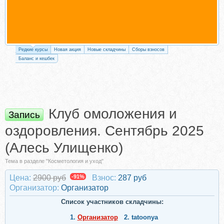
Редкие курсы
Новая акция
Новые складчины
Сборы взносов
Баланс и кешбек
Клуб омоложения и
Запись
оздоровления. Сентябрь 2025
(Алесь Улищенко)
Тема в разделе "Косметология и уход"
Цена:
2900 руб
-91%
Взнос:
287 руб
Организатор:
Организатор
Список участников складчины:
1.
Организатор
2.
tatoonya