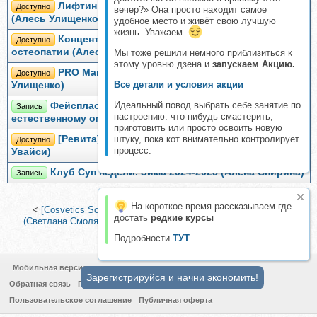
Лифтинг и омоложение верхней трети лица
Доступно
вечер?» Она просто находит самое
(Алесь Улищенко)
удобное место и живёт свою лучшую
жизнь. Уважаем.
Концентрат лучших техник фейспластики и
Доступно
остеопатии (Алесь Улищенко)
Мы тоже решили немного приблизиться к
этому уровню дзена и
запускаем Акцию.
PRO Максилла. Главная кость красоты (Алесь
Доступно
Все детали и условия акции
Улищенко)
Идеальный повод выбрать себе занятие по
Фейспластика. Тренер по фейспластике и
Запись
настроению: что-нибудь смастерить,
естественному омоложению. Модуль 1 (Алесь Улищенко)
приготовить или просто освоить новую
штуку, пока кот внимательно контролирует
[Ревита] Омоложение и коррекция тела (Али аль
Доступно
процесс.
Увайси)
Клуб Суп недели. Зима 2024-2025 (Алена Спирина)
Запись
На короткое время рассказываем где
<
[Cosvetics School] Микронидлинг и продажи. Пакет Лайт
достать
редкие курсы
(Светлана Смолянски)
|
[Edcosmetology] Косметическая химия
(Анна Гордеева)
>
Подробности
ТУТ
Мобильная версия
Зарегистрируйся и начни экономить!
Обратная связь
Политика конфиденциальности
Пользовательское соглашение
Публичная оферта