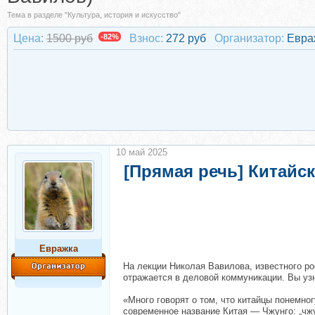
Тема в разделе "Культура, история и искусство"
Цена:
1500 руб
-82%
Взнос:
272 руб
Организатор:
Евра
10 май 2025
[Прямая речь] Китайск
Евражкa
На лекции Николая Вавилова, известного рос
отражается в деловой коммуникации. Вы узн
«Много говорят о том, что китайцы понемног
современное название Китая — Чжунго: „чжун