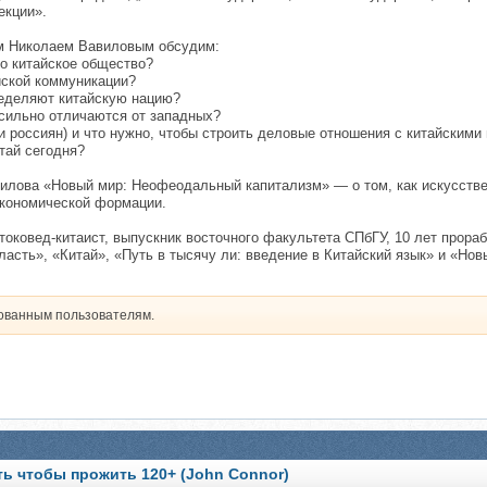
екции».
м Николаем Вавиловым обсудим:
но китайское общество?
йской коммуникации?
еделяют китайскую нацию?
сильно отличаются от западных?
 россиян) и что нужно, чтобы строить деловые отношения с китайскими
тай сегодня?
вилова «Новый мир: Неофеодальный капитализм» — о том, как искусстве
экономической формации.
ковед-китаист, выпускник восточного факультета СПбГУ, 10 лет прора
власть», «Китай», «Путь в тысячу ли: введение в Китайский язык» и «Н
рованным пользователям.
ть чтобы прожить 120+ (John Connor)