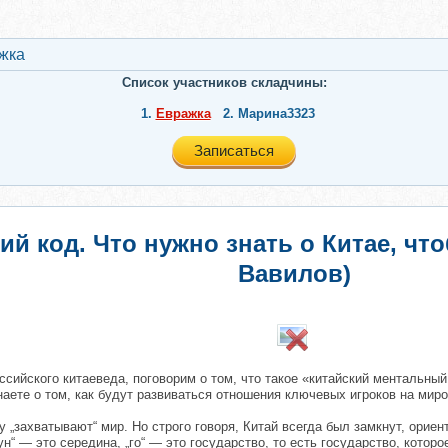
жкa
Список участников складчины:
1.
Евражкa
2.
Марина3323
Записаться
ий код. Что нужно знать о Китае, ч
Вавилов)
​
сийского китаеведа, поговорим о том, что такое «китайский ментальный
аете о том, как будут развиваться отношения ключевых игроков на мир
у „захватывают“ мир. Но строго говоря, Китай всегда был замкнут, ориен
“ — это середина, „го“ — это государство, то есть государство, которо