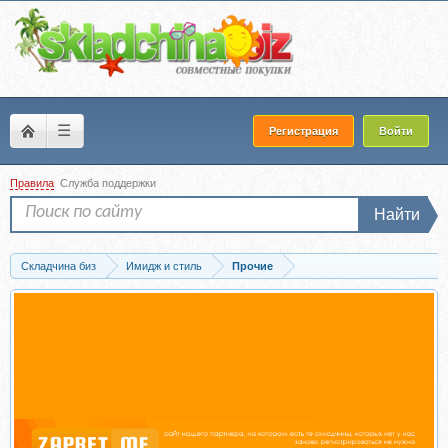
☰
Регистрация
Войти
Правила
Служба поддержки
Найти
Складчина биз
Имидж и стиль
Прочие
Скачать Работа над ошибками или Полная прокачка мастера (Натали Морозова)