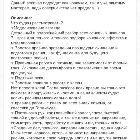
Данный вебинар подходит как новичкам, так и уже опытным
мастерам, ведь совершенству нет предела...)
Описание:
Что будем рассматривать?
⭐️Моделирование взгляда.
Детальный и подробнейший разбор всех основных нюансов.
7 шагов для легкого и точного подбора конечного эффекта и
моделирования.
⭐️ Золотое правило проведения процедуры: очищение и
подготовка ресниц, как фундамента для будущего
построения ресниц.
⭐️ Правильная работа с патчами, вне зависимости от формы
глаз. Исключение дискомфорта и слезотечения во время
процедуры.
⭐️ Подтяжка века.
⭐️ Золотые правила в работе с клеем.
Нет плохого клея! После разбора всех правил вы точно это
поймёте и подружитесь с клеями, а ваши клиенты будут
носить ресницы максимально долго!
⭐️ правила работы с клеем во всех видах объема, от
классики до Голливуда.
⭐️ Постановка рук, как главнейший залог успеха быстрой,
точной и удобной работы, а так же влияние на направление,
симметричность, проработку внешних и внутренних углов.
⭐️Создание безупречного направления ресниц: одна к одной!
Множество нюансов, которые влияют на направление
ресниц, которые в свою очередь влияют и на другие важные