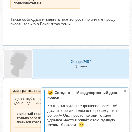
пользователям.
Также соблюдайте правила, всё вопросы по оплате прошу
писать только в Реквизитах темы.
Olggga2407
Должник
Дайнерис сказал(а):
Сегодня — Международный день
кошек!
Здравствуйте. Возможно вам будет
удобен данный способ оплаты:
Кошка никогда не спрашивает себя: «А
достаточно ли полезно я провожу этот
Скрытый текст. Доступен
вечер?» Она просто находит самое
только зарегистрированным
удобное место и живёт свою лучшую
пользователям.
жизнь. Уважаем.