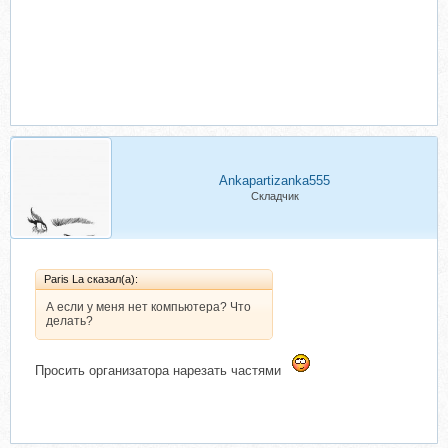
Ankapartizanka555
Складчик
Paris La сказал(а):
А если у меня нет компьютера? Что
делать?
Просить организатора нарезать частями