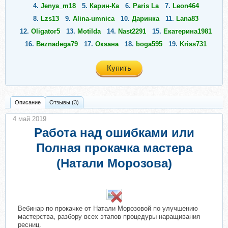
4.
Jenya_m18
5.
Карин-Ка
6.
Paris La
7.
Leon464
8.
Lzs13
9.
Alina-umnica
10.
Даринка
11.
Lana83
12.
Oligator5
13.
Motilda
14.
Nast2291
15.
Екатерина1981
16.
Beznadega79
17.
Окsана
18.
boga595
19.
Kriss731
Купить
Описание
Отзывы (3)
4 май 2019
Работа над ошибками или
Полная прокачка мастера
(Натали Морозова)
Вебинар по прокачке от Натали Морозовой по улучшению
мастерства, разбору всех этапов процедуры наращивания
ресниц.