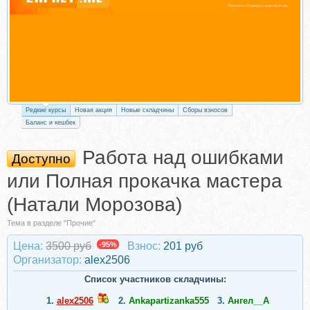
Редкие курсы
Новая акция
Новые складчины
Сборы взносов
Баланс и кешбек
Работа над ошибками
Доступно
или Полная прокачка мастера
(Натали Морозова)
Тема в разделе "Прочие"
Цена:
3500 руб
-95%
Взнос:
201 руб
Организатор:
alex2506
Список участников складчины:
1.
alex2506
2.
Ankapartizanka555
3.
Ангел__А