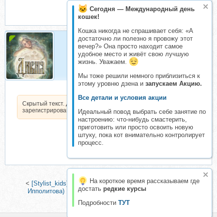
Сегодня — Международный день
кошек!
Кошка никогда не спрашивает себя: «А
достаточно ли полезно я провожу этот
вечер?» Она просто находит самое
Дивия
удобное место и живёт свою лучшую
Организатор складчин
жизнь. Уважаем.
Мы тоже решили немного приблизиться к
этому уровню дзена и
запускаем Акцию.
Все детали и условия акции
Скрытый текст. Доступен только
зарегистрированным пользователям.
Идеальный повод выбрать себе занятие по
настроению: что-нибудь смастерить,
приготовить или просто освоить новую
штуку, пока кот внимательно контролирует
процесс.
На короткое время рассказываем где
<
[Stylist_kids] Осенний гайд 2025 для взрослых (Мария
достать
редкие курсы
Ипполитова)
|
[Stylist_kids] Весенний гайд 2024 (Мария
Ипполитова)
>
Подробности
ТУТ