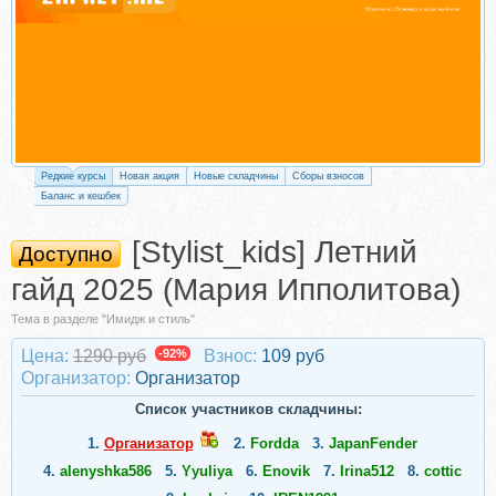
Редкие курсы
Новая акция
Новые складчины
Сборы взносов
Баланс и кешбек
[Stylist_kids] Летний
Доступно
гайд 2025 (Мария Ипполитова)
Тема в разделе "Имидж и стиль"
Цена:
1290 руб
-92%
Взнос:
109 руб
Организатор:
Организатор
Список участников складчины:
1.
Организатор
2.
Fordda
3.
JapanFender
4.
alenyshka586
5.
Yyuliya
6.
Enovik
7.
Irina512
8.
cottic