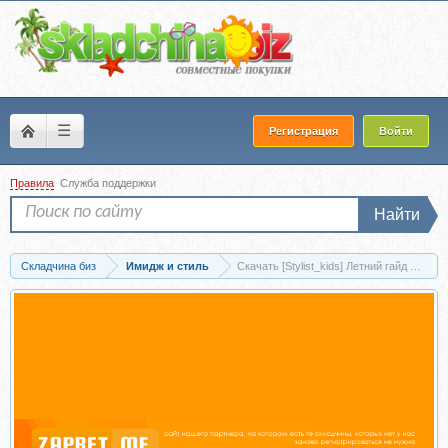
☰
Регистрация
Войти
Правила
Служба поддержки
Найти
Складчина биз
Имидж и стиль
Скачать [Stylist_kids] Летний гайд 2025 