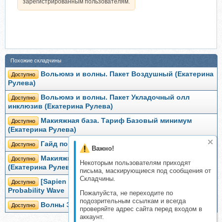
зарегистрированным пользователям.
Похожие складчины
Вольюмэ и волны. Пакет Воздушный (Екатерина
Доступно
Рулева)
Вольюмэ и волны. Пакет Укладочный олл
Доступно
инклюзив (Екатерина Рулева)
Макияжная база. Тариф Базовый минимум
Доступно
(Екатерина Рулева)
Гайд по банкам (Екатерина Рулева)
Доступно
Важно!
Макияжная база. Тариф Роскошный максимум
Доступно
Некоторым пользователям приходят
(Екатерина Рулева)
письма, маскирующиеся под сообщения от
Складчины.
[Sapien Medicine] Волна вероятности | The
Доступно
Probability Wave
Пожалуйста, не переходите по
подозрительным ссылкам и всегда
Волны Эллиотта, 2014
Доступно
проверяйте адрес сайта перед входом в
аккаунт.