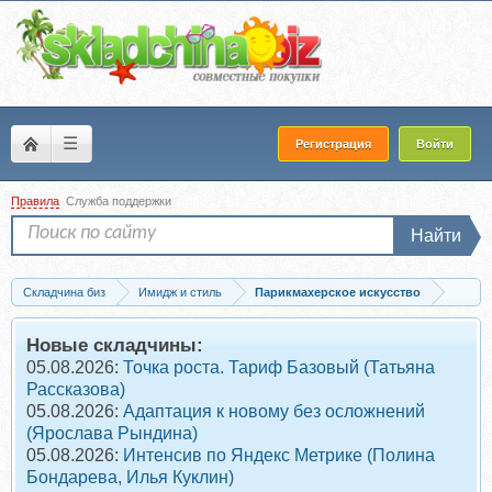
☰
Регистрация
Войти
Правила
Служба поддержки
Найти
Складчина биз
Имидж и стиль
Парикмахерское искусство
Скачать Вольюмэ и волны. Пакет Стекловидный (Екатерина Рулева)
Новые складчины:
05.08.2026:
Точка роста. Тариф Базовый (Татьяна
Рассказова)
05.08.2026:
Адаптация к новому без осложнений
(Ярослава Рындина)
05.08.2026:
Интенсив по Яндекс Метрике (Полина
Бондарева, Илья Куклин)