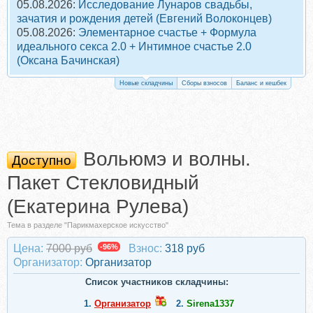
05.08.2026:
Исследование Лунаров свадьбы,
зачатия и рождения детей (Евгений Волоконцев)
05.08.2026:
Элементарное счастье + Формула
идеального секса 2.0 + Интимное счастье 2.0
(Оксана Бачинская)
Новые складчины
Сборы взносов
Баланс и кешбек
Вольюмэ и волны.
Доступно
Пакет Стекловидный
(Екатерина Рулева)
Тема в разделе "Парикмахерское искусство"
Цена:
7000 руб
-96%
Взнос:
318 руб
Организатор:
Организатор
Список участников складчины:
1.
Организатор
2.
Sirena1337